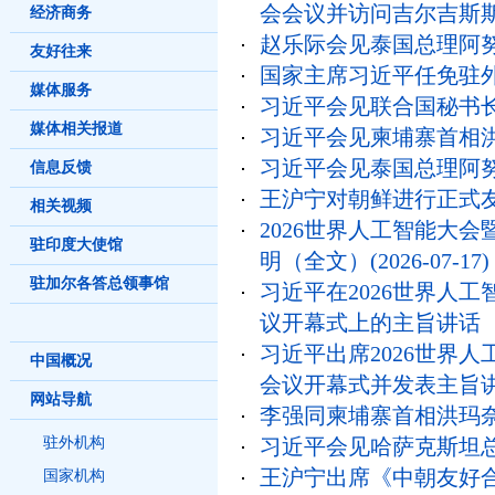
会会议并访问吉尔吉斯
经济商务
赵乐际会见泰国总理阿
友好往来
国家主席习近平任免驻
媒体服务
习近平会见联合国秘书
媒体相关报道
习近平会见柬埔寨首相
习近平会见泰国总理阿
信息反馈
王沪宁对朝鲜进行正式
相关视频
2026世界人工智能大
驻印度大使馆
明（全文）
(2026-07-17)
驻加尔各答总领事馆
习近平在2026世界人
议开幕式上的主旨讲话
习近平出席2026世界
中国概况
会议开幕式并发表主旨
网站导航
李强同柬埔寨首相洪玛
习近平会见哈萨克斯坦
驻外机构
王沪宁出席《中朝友好合
国家机构