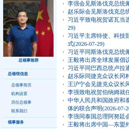
李强会见斯洛伐克总统
赵乐际会见斯洛伐克总
习近平致电祝贺诺瓦当
29)
习近平主席特使、科技
式
(2026-07-29)
习近平同斯洛伐克总统
王毅将出席全球发展倡
总领事致辞
习近平同巴西总统卢拉
总领馆信息
赵乐际同捷克众议长冈
王沪宁会见捷克众议长
总领事简历
李强致电祝贺伯纳姆就
机构设置
中华人民共和国政府和
历任总领事
体的联合声明
(2026-07-2
联系我们
李强同泰国总理阿努廷
领事服务
王毅将出席中国—东盟