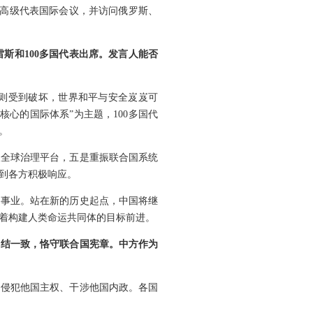
务高级代表国际会议，并访问俄罗斯、
斯和100多国代表出席。发言人能否
则受到破坏，世界和平与安全岌岌可
心的国际体系”为主题，100多国代
。
振全球治理平台，五是重振联合国系统
到各方积极响应。
国事业。站在新的历史起点，中国将继
着构建人类命运共同体的目标前进。
团结一致，恪守联合国宪章。中方作为
口侵犯他国主权、干涉他国内政。各国