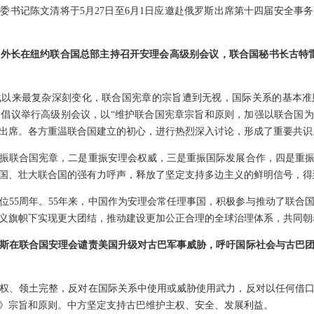
委书记陈文清将于5月27日至6月1日应邀赴俄罗斯出席第十四届安全事
外长在纽约联合国总部主持召开安理会高级别会议，联合国秘书长古特雷
战以来最复杂深刻变化，联合国宪章的宗旨遭到无视，国际关系的基本准
倡议举行高级别会议，以“维护联合国宪章宗旨和原则，加强以联合国为核
程出席。各方重温联合国建立的初心，进行热烈深入讨论，形成了重要共识
振联合国宪章，二是重振安理会权威，三是重振国际发展合作，四是重
国、壮大联合国的强有力呼声，释放了坚定支持多边主义的鲜明信号，得
位55周年。55年来，中国作为安理会常任理事国，积极参与推动了联合
义旗帜下实现更大团结，推动建设更加公正合理的全球治理体系，共同朝
斯在联合国安理会谴责美国升级对古巴军事威胁，呼吁国际社会与古巴
权、领土完整，反对在国际关系中使用或威胁使用武力，反对以任何借
》宗旨和原则。中方坚定支持古巴维护主权、安全、发展利益。