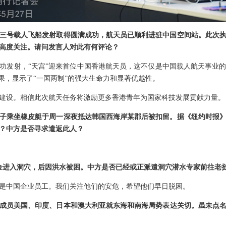
三号载人飞船发射取得圆满成功，航天员已顺利进驻中国空间站。此次
高度关注。请问发言人对此有何评论？
功发射，“天宫”迎来首位中国香港航天员，这不仅是中国载人航天事业
果，显示了“一国两制”的强大生命力和显著优越性。
建设。相信此次航天任务将激励更多香港青年为国家科技发展贡献力量。
男子乘坐橡皮艇于周一深夜抵达韩国西海岸某郡后被扣留。据《纽约时报
？中方是否寻求遣返此人？
金进入洞穴，后因洪水被困。中方是否已经或正派遣洞穴潜水专家前往老
是中国企业员工。我们关注他们的安危，希望他们早日脱困。
”成员美国、印度、日本和澳大利亚就东海和南海局势表达关切。虽未点