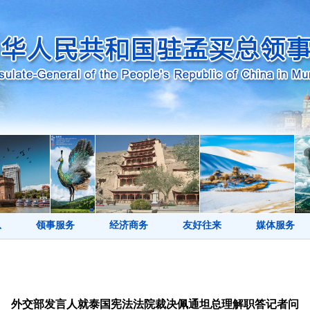
息
领事服务
经济商务
友好往来
媒体服务
外交部发言人就泰国宪法法院裁决佩通坦总理解职答记者问