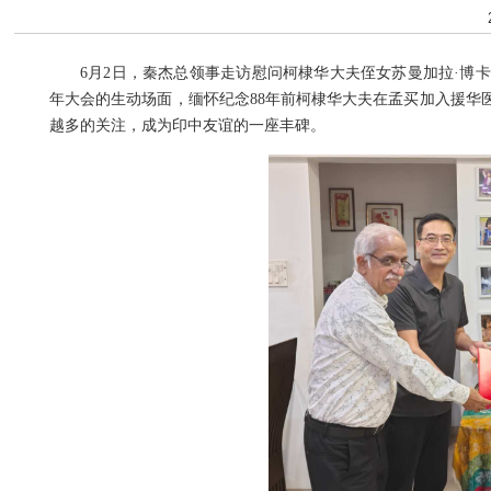
6月2日，秦杰总领事走访慰问柯棣华大夫侄女苏曼加拉·博
年大会的生动场面，缅怀纪念88年前柯棣华大夫在孟买加入援华
越多的关注，成为印中友谊的一座丰碑。