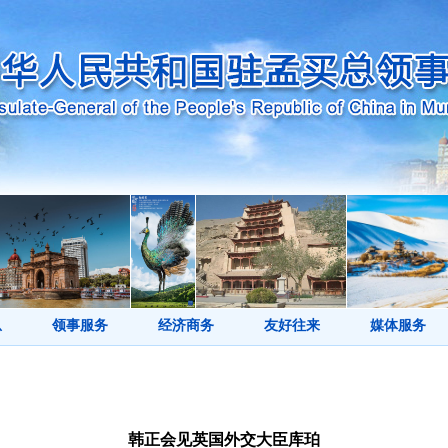
息
领事服务
经济商务
友好往来
媒体服务
韩正会见英国外交大臣库珀