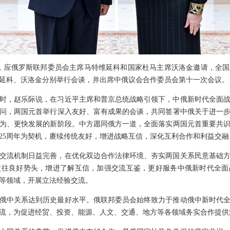
至30日，应俄罗斯联邦委员会主席马特维延科和国家杜马主席沃洛金邀请，
延科、沃洛金分别举行会谈，并出席中俄议会合作委员会第十一次会议。
时，赵乐际说，在习近平主席和普京总统战略引领下，中俄新时代全面
问，两国元首举行深入友好、富有成果的会谈，共同签署中俄关于进一
为、更快发展的新阶段。中方愿同俄方一道，全面落实两国元首重要共识
25周年为契机，赓续传统友好，增进战略互信，深化互利合作和利益交
交流机制日益完善，在优化双边合作法律环境、夯实两国关系民意基础
交往良好势头，增进了解互信，加强交流互鉴，更好服务中俄新时代全面
等领域，开展立法经验交流。
俄中关系达到历史最好水平。俄联邦委员会始终致力于推动俄中新时代
流，为促进经贸、投资、能源、人文、交通、地方等各领域务实合作提供